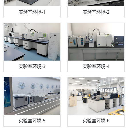
步入式恒温恒湿试验箱
机构质检技术员-1
实验室环境-1
电感耦合等离子体光谱仪
机构质检技术员-2
实验室环境-2
机构质检技术员-3
高效液相色谱仪
实验室环境-3
机构质检技术员-4
实验室环境-4
流式细胞仪
机构质检技术员-5
实验室环境-5
气相色谱仪
机构质检技术员-6
万能力学试验仪
实验室环境-6