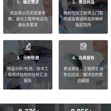
1、确定需求
2、寄送样品
欢迎来公司实验室考
微析院所工程师上门取
察，或与工程师电话沟
样或自寄送样品到微析
通业务需求
指定院所
3、分析检测
4、出具报告
样品分析/检测，技术工
寄送报告，工程师主动
程师开始制作分析汇总
售后回访，解决您的售
报告
后疑惑