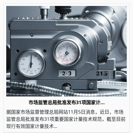
市场监管总局批准发布31项国家计...
据国家市场监督管理总局网站11月5日消息，近日，市场
监管总局批准发布31项重要国家计量技术规范，截至目前
现行有效国家计量技术...