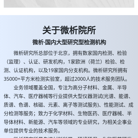
关于微析院所
微析·国内大型研究型检测机构
微析研究所总部位于北京，拥有数家国内检测、检验
（监理）、认证、研发机构，1家欧洲（荷兰）检验、检
测、认证机构，以及19家国内分支机构。微析研究所拥有
35000+平方米检测实验室，超过2000人的技术服务团队。
业务领域覆盖全国，专注为高分子材料、金属、半导
体、汽车、医疗器械等行业提供大型仪器测试(光谱、能谱、
质谱、色谱、核磁、元素、离子等测试服务)、性能测试、成
分检测等服务；致力于化学材料、生物医药、医疗器械、半
导体材料、新能源、汽车等领域的专业研究，为相关企事业
单位提供专业的技术服务。