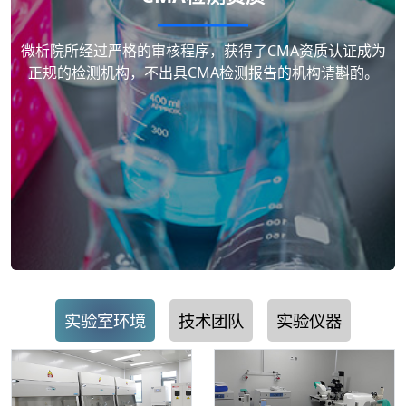
微析院所经过严格的审核程序，获得了CMA资质认证成为
正规的检测机构，不出具CMA检测报告的机构请斟酌。
实验室环境
技术团队
实验仪器