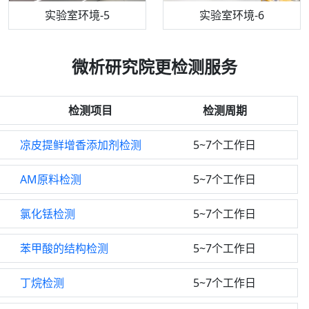
机构质检技术员-5
实验室环境-5
气相色谱仪
机构质检技术员-6
万能力学试验仪
实验室环境-6
微析研究院更检测服务
检测项目
检测周期
凉皮提鲜增香添加剂检测
5~7个工作日
AM原料检测
5~7个工作日
氯化铥检测
5~7个工作日
苯甲酸的结构检测
5~7个工作日
丁烷检测
5~7个工作日