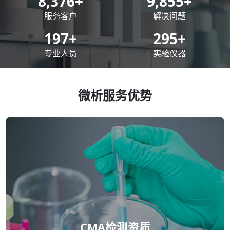
8,500
+
10,000
+
服务客户
解决问题
200
+
300
+
专业人员
实验仪器
微析服务优势
CMA检测资质