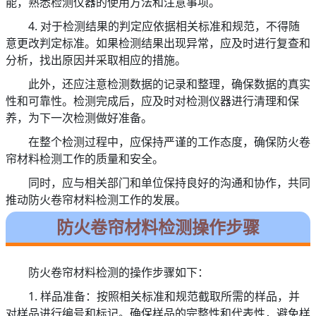
能，熟悉检测仪器的使用方法和注意事项。
4. 对于检测结果的判定应依据相关标准和规范，不得随
意更改判定标准。如果检测结果出现异常，应及时进行复查和
分析，找出原因并采取相应的措施。
此外，还应注意检测数据的记录和整理，确保数据的真实
性和可靠性。检测完成后，应及时对检测仪器进行清理和保
养，为下一次检测做好准备。
在整个检测过程中，应保持严谨的工作态度，确保防火卷
帘材料检测工作的质量和安全。
同时，应与相关部门和单位保持良好的沟通和协作，共同
推动防火卷帘材料检测工作的发展。
防火卷帘材料检测操作步骤
防火卷帘材料检测的操作步骤如下：
1. 样品准备：按照相关标准和规范截取所需的样品，并
对样品进行编号和标记。确保样品的完整性和代表性，避免样