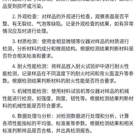
品受到损坏或污染。
2. 外观检查：对样品的外观进行检查，观察表面是否平
整、有无裂纹、气泡等缺陷。记录外观检查的结果，如有异常
情况应及时进行处理。
3. 材质检测：使用金相显微镜等仪器对样品的材质进行
检测，分析材料的成分和微观结构。根据检测结果判断材料是
否符合相关标准和要求。
4. 耐火性能检测：将样品放入耐火试验炉中进行耐火性
能检测，记录样品在不同温度下的耐火时间和背火面温升等参
数。根据检测结果判断材料的耐火性能是否符合要求。
5. 机械性能检测：使用材料试验机等仪器对样品的机械
性能进行检测，如强度、刚度、韧性等。根据检测结果判断材
料的机械性能是否符合要求。
6. 数据处理与分析：对检测数据进行处理和分析，计算
各项性能指标的平均值、标准差等参数。根据检测结果和相关
标准判断样品是否合格，并出具检测报告。