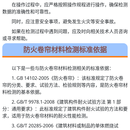
在操作过程中，应严格按照操作规程进行操作，确保检测
数据的准确性和可靠性。
同时，应注意安全事项，避免发生火灾等安全事故。
如果在检测过程中遇到问题，应及时向相关技术人员咨询
或寻求帮助。
防火卷帘材料检测标准依据
以下是一些与防火卷帘材料检测相关的标准依据：
1. GB 14102-2005《防火卷帘》：该标准规定了防火卷
帘的分类、要求、试验方法、检验规则等内容，是防火卷帘材
料检测的基本依据。
2. GB/T 9978.1-2008《建筑构件耐火试验方法 第 1 部
分：通用要求》：此标准规定了建筑构件耐火试验的方法和要
求，适用于防火卷帘材料的耐火性能检测。
3. GB/T 20285-2006《建筑材料或制品的单体燃烧试