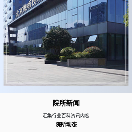
院所新闻
汇集行业百科资讯内容
院所动态