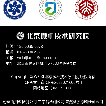
热线：156-0036-6678
投诉：010-53387968
邮箱：weixijiance@sina.com
地址：北京市顺义区林河大街22号院9号楼
Copyright ©
WEIXI 北京微析技术研究院
版权所有
ICP备案：
京ICP备2023021606号-1
网站地图（
XML
/
TXT
）
粉蒸肉用料检测公司
工字钢检测公司
天然橡胶原料检测公司