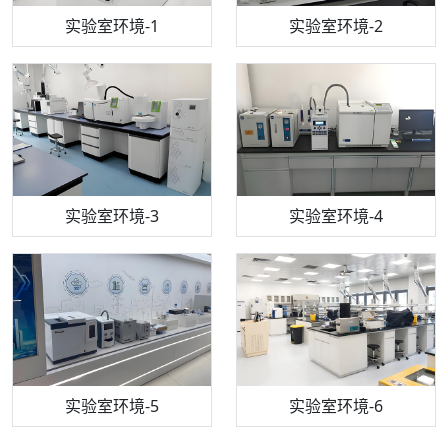
步入式恒温恒湿试验箱
机构质检技术员-1
实验室环境-1
电感耦合等离子体光谱仪
机构质检技术员-2
实验室环境-2
机构质检技术员-3
高效液相色谱仪
实验室环境-3
机构质检技术员-4
实验室环境-4
流式细胞仪
机构质检技术员-5
实验室环境-5
气相色谱仪
机构质检技术员-6
万能力学试验仪
实验室环境-6