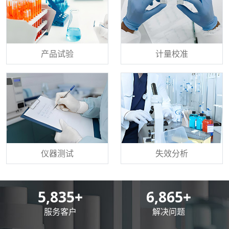
产品试验
计量校准
仪器测试
失效分析
8,500
+
10,000
+
服务客户
解决问题