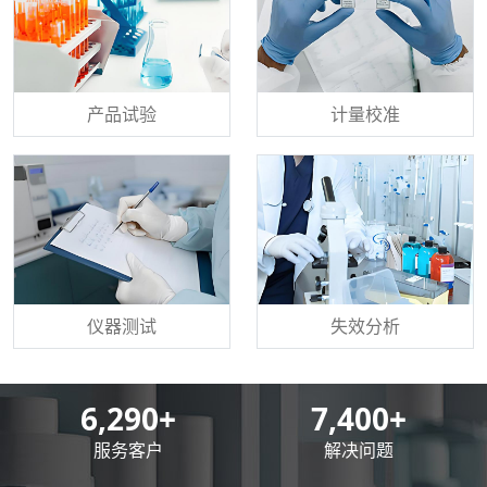
产品试验
计量校准
仪器测试
失效分析
8,500
+
10,000
+
服务客户
解决问题