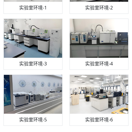
步入式恒温恒湿试验箱
机构质检技术员-1
实验室环境-1
电感耦合等离子体光谱仪
机构质检技术员-2
实验室环境-2
机构质检技术员-3
高效液相色谱仪
实验室环境-3
机构质检技术员-4
实验室环境-4
流式细胞仪
机构质检技术员-5
实验室环境-5
气相色谱仪
机构质检技术员-6
万能力学试验仪
实验室环境-6