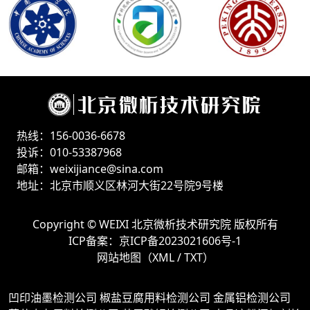
热线：156-0036-6678
投诉：010-53387968
邮箱：weixijiance@sina.com
地址：北京市顺义区林河大街22号院9号楼
Copyright ©
WEIXI 北京微析技术研究院
版权所有
ICP备案：
京ICP备2023021606号-1
网站地图（
XML
/
TXT
）
凹印油墨检测公司
椒盐豆腐用料检测公司
金属铝检测公司