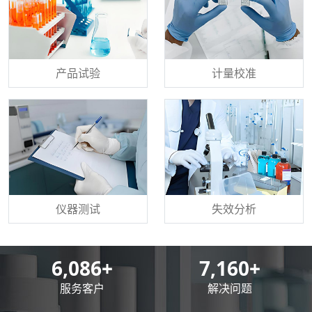
产品试验
计量校准
仪器测试
失效分析
8,500
+
10,000
+
服务客户
解决问题