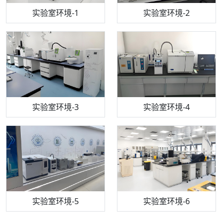
步入式恒温恒湿试验箱
机构质检技术员-1
实验室环境-1
电感耦合等离子体光谱仪
机构质检技术员-2
实验室环境-2
机构质检技术员-3
高效液相色谱仪
实验室环境-3
机构质检技术员-4
实验室环境-4
流式细胞仪
机构质检技术员-5
实验室环境-5
气相色谱仪
机构质检技术员-6
万能力学试验仪
实验室环境-6