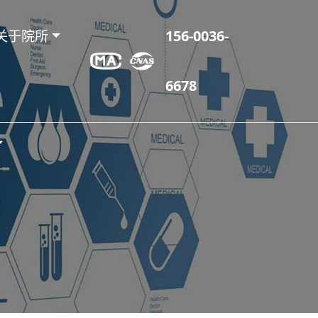
关于院所
156-0036-
6678
务