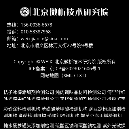
热线：156-0036-6678
投诉：010-53387968
邮箱：weixijiance@sina.com
地址：北京市顺义区林河大街22号院9号楼
Copyright ©
WEIXI 北京微析技术研究院
版权所有
ICP备案：
京ICP备2023021606号-1
网站地图（
XML
/
TXT
）
桔子冰棒添加剂检测公司
炖肉调味品材料检测公司
傅里叶红
外光谱中红外光谱检测公司
叉烧包添加剂检测公司
橡胶鉴定
红外光谱法检测公司
金属裂纹检测公司
面包松软添加剂检测
彩砂涂料检测机构
苯磺酸苯甲酸检测机构
豌豆凉粉添加剂检
公司
防静电abs塑胶原料检测公司
圣女果干添加剂检测公司
测机构
食醋检测机构
硝酸铒检测机构
蟹黄豆腐用料检测机
镀铝锌压型钢板检测公司
宠物肉汁调味剂检测公司
金属附着
构
硫酸钠结晶温度检测机构
塑料回收化工原料检测机构
果
糖水菠萝罐头添加剂检测
硫酸氢钠和碳酸钠检测
紫外光敏探
力检测公司
热敏剂检测公司
水果酒检测公司
软包材料检测