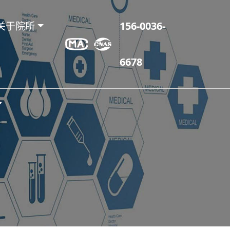
关于院所
156-0036-
6678
务