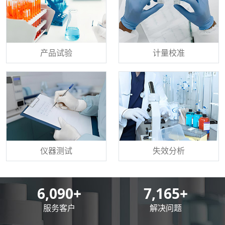
产品试验
计量校准
仪器测试
失效分析
8,500
+
10,000
+
服务客户
解决问题