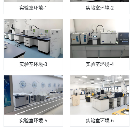
步入式恒温恒湿试验箱
机构质检技术员-1
实验室环境-1
电感耦合等离子体光谱仪
机构质检技术员-2
实验室环境-2
机构质检技术员-3
高效液相色谱仪
实验室环境-3
机构质检技术员-4
实验室环境-4
流式细胞仪
机构质检技术员-5
实验室环境-5
气相色谱仪
机构质检技术员-6
万能力学试验仪
实验室环境-6