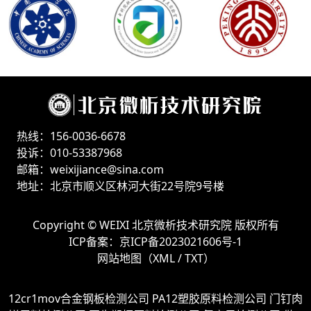
热线：156-0036-6678
投诉：010-53387968
邮箱：weixijiance@sina.com
地址：北京市顺义区林河大街22号院9号楼
Copyright ©
WEIXI 北京微析技术研究院
版权所有
ICP备案：
京ICP备2023021606号-1
网站地图（
XML
/
TXT
）
12cr1mov合金钢板检测公司
PA12塑胶原料检测公司
门钉肉