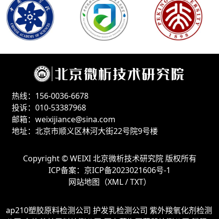
热线：156-0036-6678
投诉：010-53387968
邮箱：weixijiance@sina.com
地址：北京市顺义区林河大街22号院9号楼
Copyright ©
WEIXI 北京微析技术研究院
版权所有
ICP备案：
京ICP备2023021606号-1
网站地图（
XML
/
TXT
）
ap210塑胶原料检测公司
护发乳检测公司
紫外羧氧化剂检测