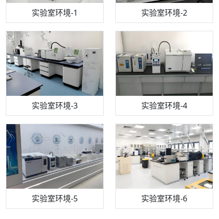
步入式恒温恒湿试验箱
机构质检技术员-1
实验室环境-1
电感耦合等离子体光谱仪
机构质检技术员-2
实验室环境-2
机构质检技术员-3
高效液相色谱仪
实验室环境-3
机构质检技术员-4
实验室环境-4
流式细胞仪
机构质检技术员-5
实验室环境-5
气相色谱仪
机构质检技术员-6
万能力学试验仪
实验室环境-6