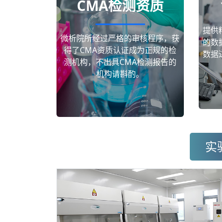
CMA检测资质
提供
微析院所经过严格的审核程序，获
的数
得了CMA资质认证成为正规的检
数据
测机构，不出具CMA检测报告的
机构请斟酌。
实