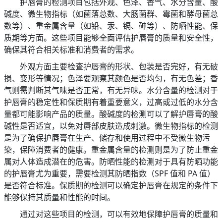
护唇膏的检测项目包括外观、色泽、香气、水分含量、酸
碱度、微生物指标（如菌落总数、大肠菌群、霉菌和酵母菌总
数等）、重金属含量（如铅、汞、镉、砷等）、防晒性能、保
质期等方面。这些项目能够全面评估护唇膏的质量和安全性，
确保其符合相关标准和消费者的需求。
外观方面主要检查护唇膏的形状、包装是否完好，有无破
损、变形等情况；色泽要观察其颜色是否均匀，有无色差；香
气则需判断其气味是否正常，有无异味。水分含量的检测对于
护唇膏的稳定性和保质期有着重要意义，过高或过低的水分含
量都可能影响产品的质量。酸碱度的检测可以了解护唇膏的酸
碱性是否适宜，以免对唇部皮肤造成刺激。微生物指标的检测
是为了确保护唇膏在生产、储存和使用过程中不受微生物污
染，保障消费者的健康。重金属含量的检测则是为了防止重金
属对人体造成潜在的危害。防晒性能的检测对于具有防晒功能
的护唇膏尤为重要，需要检测其防晒指数（SPF 值和 PA 值）
是否符合标准。保质期的检测可以确定护唇膏在规定的条件下
能够保持其质量和性能的时间。
通过对这些项目的检测，可以有效地保障护唇膏的质量和