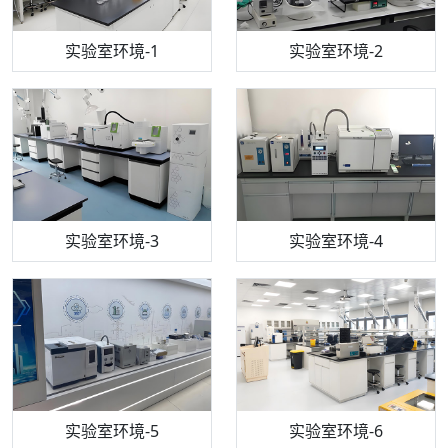
步入式恒温恒湿试验箱
机构质检技术员-1
实验室环境-1
电感耦合等离子体光谱仪
机构质检技术员-2
实验室环境-2
机构质检技术员-3
高效液相色谱仪
实验室环境-3
机构质检技术员-4
实验室环境-4
流式细胞仪
机构质检技术员-5
实验室环境-5
气相色谱仪
机构质检技术员-6
万能力学试验仪
实验室环境-6