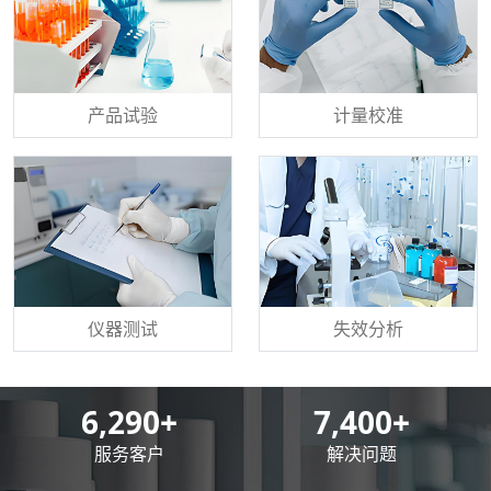
产品试验
计量校准
仪器测试
失效分析
8,500
+
10,000
+
服务客户
解决问题