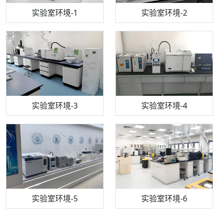
步入式恒温恒湿试验箱
机构质检技术员-1
实验室环境-1
电感耦合等离子体光谱仪
机构质检技术员-2
实验室环境-2
机构质检技术员-3
高效液相色谱仪
实验室环境-3
机构质检技术员-4
实验室环境-4
流式细胞仪
机构质检技术员-5
实验室环境-5
气相色谱仪
机构质检技术员-6
万能力学试验仪
实验室环境-6