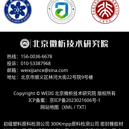
热线：156-0036-6678
投诉：010-53387968
邮箱：weixijiance@sina.com
地址：北京市顺义区林河大街22号院9号楼
Copyright ©
WEIXI 北京微析技术研究院
版权所有
ICP备案：
京ICP备2023021606号-1
网站地图（
XML
/
TXT
）
初级塑料原料检测公司
300Kmpp原料检测公司
密封橡胶材