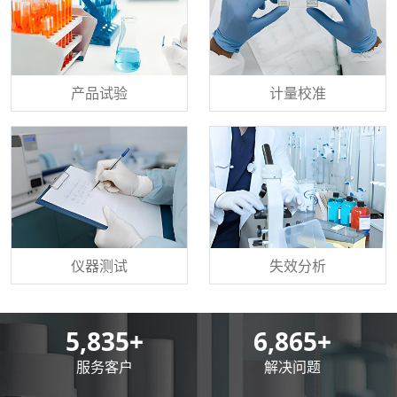
产品试验
计量校准
仪器测试
失效分析
8,500
+
10,000
+
服务客户
解决问题