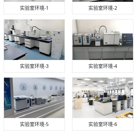
步入式恒温恒湿试验箱
机构质检技术员-1
实验室环境-1
电感耦合等离子体光谱仪
机构质检技术员-2
实验室环境-2
机构质检技术员-3
高效液相色谱仪
实验室环境-3
机构质检技术员-4
实验室环境-4
流式细胞仪
机构质检技术员-5
实验室环境-5
气相色谱仪
机构质检技术员-6
万能力学试验仪
实验室环境-6