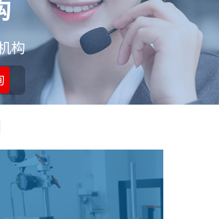
构
机构
询
目