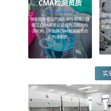
CMA检测资质
提供
微析院所经过严格的审核程序，获
的数
得了CMA资质认证成为正规的检
数据
测机构，不出具CMA检测报告的
机构请斟酌。
实