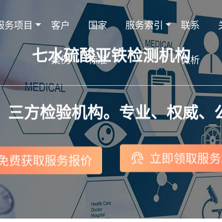
服务项目
客户
国家
服务索引
联系
七水硫酸亚铁检测机构
案例
标准
微析
，三方检验机构。专业、权威、
立即领取服务
免费获取服务报价