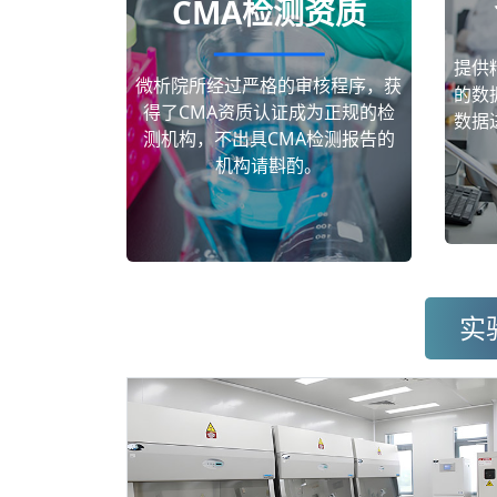
CMA检测资质
提供
微析院所经过严格的审核程序，获
的数
得了CMA资质认证成为正规的检
数据
测机构，不出具CMA检测报告的
机构请斟酌。
实