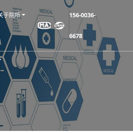
关于院所
156-0036-
6678
务