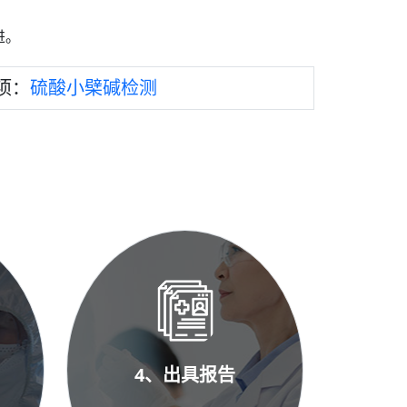
进。
项：
硫酸小檗碱检测
4、出具报告