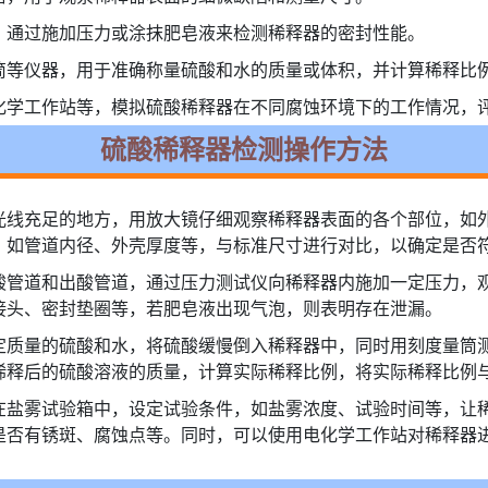
，通过施加压力或涂抹肥皂液来检测稀释器的密封性能。
筒等仪器，用于准确称量硫酸和水的质量或体积，并计算稀释比
化学工作站等，模拟硫酸稀释器在不同腐蚀环境下的工作情况，
硫酸稀释器检测操作方法
光线充足的地方，用放大镜仔细观察稀释器表面的各个部位，如
，如管道内径、外壳厚度等，与标准尺寸进行对比，以确定是否
酸管道和出酸管道，通过压力测试仪向稀释器内施加一定压力，
接头、密封垫圈等，若肥皂液出现气泡，则表明存在泄漏。
定质量的硫酸和水，将硫酸缓慢倒入稀释器中，同时用刻度量筒
稀释后的硫酸溶液的质量，计算实际稀释比例，将实际稀释比例
在盐雾试验箱中，设定试验条件，如盐雾浓度、试验时间等，让
是否有锈斑、腐蚀点等。同时，可以使用电化学工作站对稀释器
。