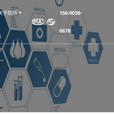
关于院所
156-0036-
6678
务