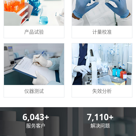
产品试验
计量校准
仪器测试
失效分析
8,500
+
10,000
+
服务客户
解决问题