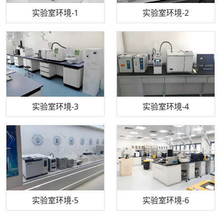
步入式恒温恒湿试验箱
机构质检技术员-1
实验室环境-1
电感耦合等离子体光谱仪
机构质检技术员-2
实验室环境-2
机构质检技术员-3
高效液相色谱仪
实验室环境-3
机构质检技术员-4
实验室环境-4
流式细胞仪
机构质检技术员-5
实验室环境-5
气相色谱仪
机构质检技术员-6
万能力学试验仪
实验室环境-6