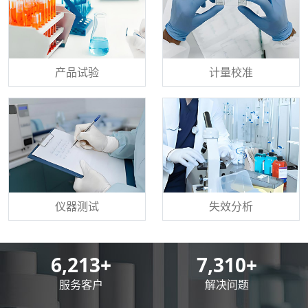
产品试验
计量校准
仪器测试
失效分析
8,500
+
10,000
+
服务客户
解决问题