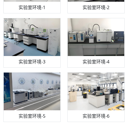
步入式恒温恒湿试验箱
机构质检技术员-1
实验室环境-1
电感耦合等离子体光谱仪
机构质检技术员-2
实验室环境-2
机构质检技术员-3
高效液相色谱仪
实验室环境-3
机构质检技术员-4
实验室环境-4
流式细胞仪
机构质检技术员-5
实验室环境-5
气相色谱仪
机构质检技术员-6
万能力学试验仪
实验室环境-6