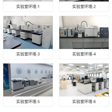
步入式恒温恒湿试验箱
机构质检技术员-1
实验室环境-1
电感耦合等离子体光谱仪
机构质检技术员-2
实验室环境-2
机构质检技术员-3
高效液相色谱仪
实验室环境-3
机构质检技术员-4
实验室环境-4
流式细胞仪
机构质检技术员-5
实验室环境-5
气相色谱仪
机构质检技术员-6
万能力学试验仪
实验室环境-6