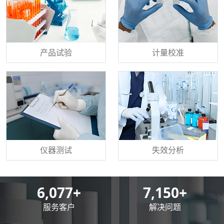
产品试验
计量校准
仪器测试
失效分析
8,500
+
10,000
+
服务客户
解决问题