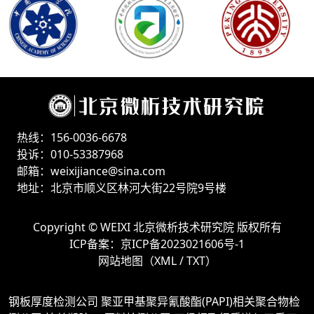
热线：156-0036-6678
投诉：010-53387968
邮箱：weixijiance@sina.com
地址：北京市顺义区林河大街22号院9号楼
Copyright ©
WEIXI 北京微析技术研究院
版权所有
ICP备案：
京ICP备2023021606号-1
网站地图（
XML
/
TXT
）
钢板厚度检测公司
聚亚甲基聚异氰酸酯(PAPI)相关聚合物检