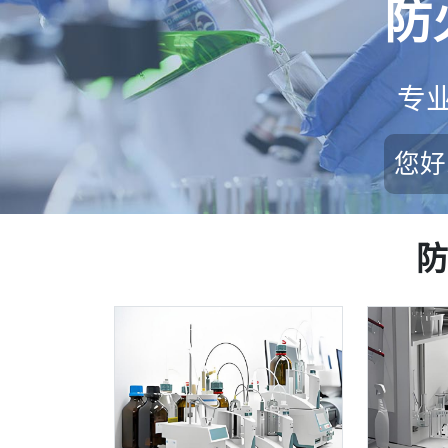
防
专
您好
防