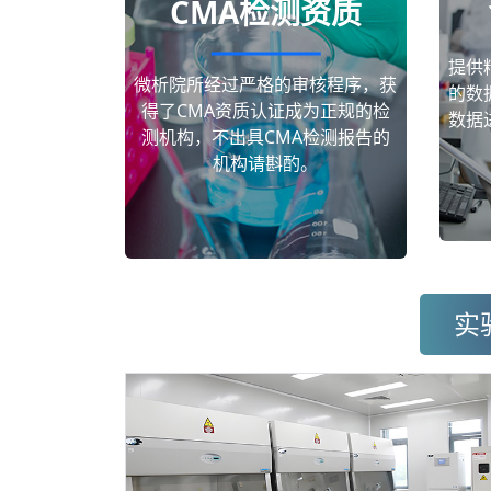
CMA检测资质
提供
微析院所经过严格的审核程序，获
的数
得了CMA资质认证成为正规的检
数据
测机构，不出具CMA检测报告的
机构请斟酌。
实