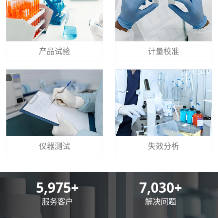
产品试验
计量校准
仪器测试
失效分析
8,500
+
10,000
+
服务客户
解决问题