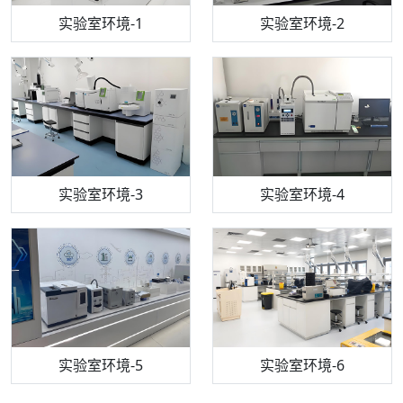
步入式恒温恒湿试验箱
机构质检技术员-1
实验室环境-1
电感耦合等离子体光谱仪
机构质检技术员-2
实验室环境-2
机构质检技术员-3
高效液相色谱仪
实验室环境-3
机构质检技术员-4
实验室环境-4
流式细胞仪
机构质检技术员-5
实验室环境-5
气相色谱仪
机构质检技术员-6
万能力学试验仪
实验室环境-6