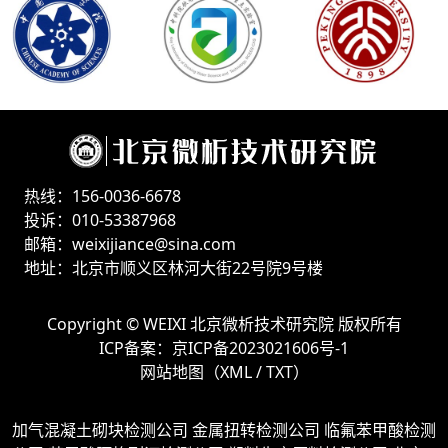
热线：156-0036-6678
投诉：010-53387968
邮箱：weixijiance@sina.com
地址：北京市顺义区林河大街22号院9号楼
Copyright ©
WEIXI 北京微析技术研究院
版权所有
ICP备案：
京ICP备2023021606号-1
网站地图（
XML
/
TXT
）
加气混凝土砌块检测公司
金属扭转检测公司
临氟苯甲酸检测