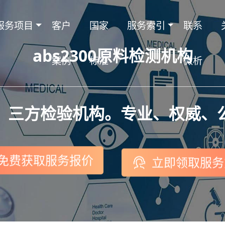
服务项目
客户
国家
服务索引
联系
abs2300原料检测机构
案例
标准
微析
，三方检验机构。专业、权威、
立即领取服务
免费获取服务报价