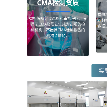
CMA检测资质
提供
微析院所经过严格的审核程序，获
的数
得了CMA资质认证成为正规的检
数据
测机构，不出具CMA检测报告的
机构请斟酌。
实