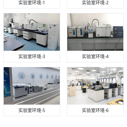
步入式恒温恒湿试验箱
机构质检技术员-1
实验室环境-1
电感耦合等离子体光谱仪
机构质检技术员-2
实验室环境-2
机构质检技术员-3
高效液相色谱仪
实验室环境-3
机构质检技术员-4
实验室环境-4
流式细胞仪
机构质检技术员-5
实验室环境-5
气相色谱仪
机构质检技术员-6
万能力学试验仪
实验室环境-6