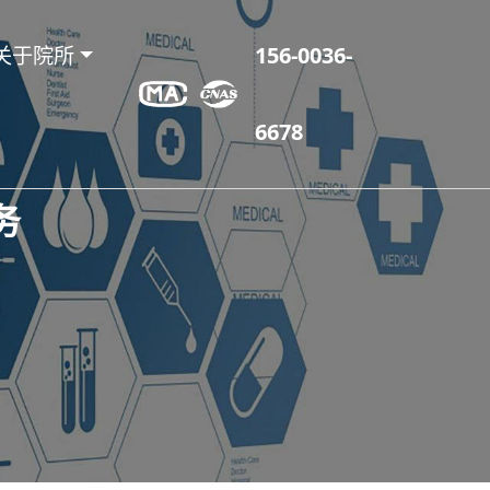
关于院所
156-0036-
6678
务