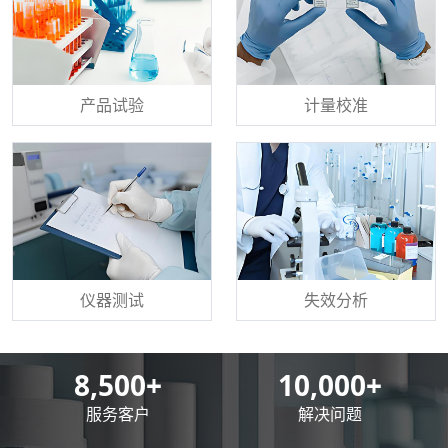
产品试验
计量校准
仪器测试
失效分析
8,500
+
10,000
+
服务客户
解决问题