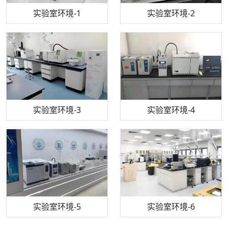
步入式恒温恒湿试验箱
机构质检技术员-1
实验室环境-1
电感耦合等离子体光谱仪
机构质检技术员-2
实验室环境-2
机构质检技术员-3
高效液相色谱仪
实验室环境-3
机构质检技术员-4
实验室环境-4
流式细胞仪
机构质检技术员-5
实验室环境-5
气相色谱仪
机构质检技术员-6
万能力学试验仪
实验室环境-6