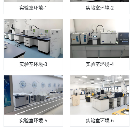
步入式恒温恒湿试验箱
机构质检技术员-1
实验室环境-1
电感耦合等离子体光谱仪
机构质检技术员-2
实验室环境-2
机构质检技术员-3
高效液相色谱仪
实验室环境-3
机构质检技术员-4
实验室环境-4
流式细胞仪
机构质检技术员-5
实验室环境-5
气相色谱仪
机构质检技术员-6
万能力学试验仪
实验室环境-6