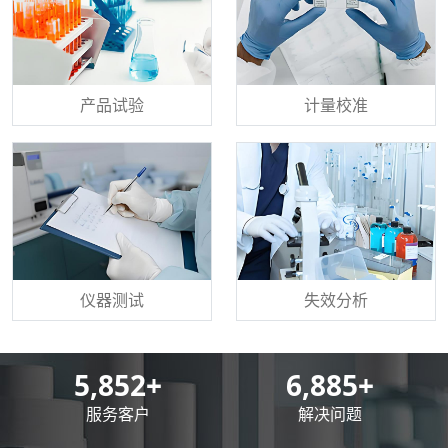
产品试验
计量校准
仪器测试
失效分析
8,500
+
10,000
+
服务客户
解决问题