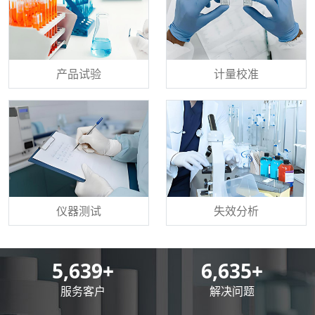
产品试验
计量校准
仪器测试
失效分析
8,500
+
10,000
+
服务客户
解决问题