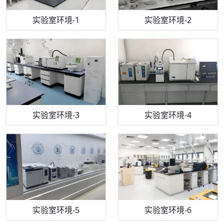
步入式恒温恒湿试验箱
机构质检技术员-1
实验室环境-1
电感耦合等离子体光谱仪
机构质检技术员-2
实验室环境-2
机构质检技术员-3
高效液相色谱仪
实验室环境-3
机构质检技术员-4
实验室环境-4
流式细胞仪
机构质检技术员-5
实验室环境-5
气相色谱仪
机构质检技术员-6
万能力学试验仪
实验室环境-6