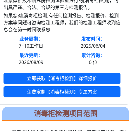
北京微析技术研究院检测试验室进行的[消毒柜检测]，可
出具严谨、合法、合规的第三方检测报告。
如果您对[消毒柜检测]有任何检测报告、检测报价、检测
方案等问题可咨询检测工程师，我们的检测工程师收到信
息会在第一时间联系您...
业务周期：
发布时间：
7~10工作日
2025/06/04
最近更新：
累计咨询：
2026/08/09
0
位
立即获取【消毒柜检测】详细报价
免费定制【消毒柜检测】专属方案
消毒柜检测项目范围