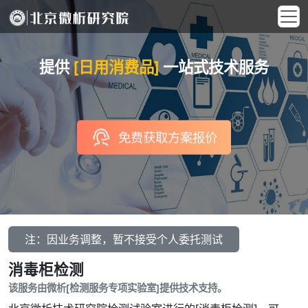
提供
[日用消费品]
一站式技术服务
免费获取方案报价
注：因业务调整，暂不接受个人委托测试
消毒柜检测
该服务由微析[检测服务专项实验室]提供技术支持。