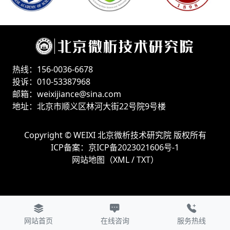
热线：156-0036-6678
投诉：010-53387968
邮箱：weixijiance@sina.com
地址：北京市顺义区林河大街22号院9号楼
Copyright ©
WEIXI 北京微析技术研究院
版权所有
ICP备案：
京ICP备2023021606号-1
网站地图（
XML
/
TXT
）
网站首页
在线咨询
服务热线