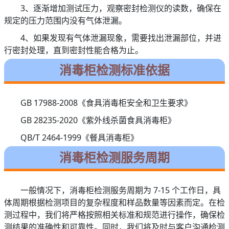
3、逐渐增加测试压力，观察密封检测仪的读数，确保在
规定的压力范围内没有气体泄漏。
4、如果发现有气体泄漏现象，需要找出泄漏部位，并进
行密封处理，直到密封性能合格为止。
消毒柜检测标准依据
GB 17988-2008《食具消毒柜安全和卫生要求》
GB 28235-2020《紫外线杀菌食具消毒柜》
QB/T 2464-1999《餐具消毒柜》
消毒柜检测服务周期
一般情况下，消毒柜检测服务周期为 7-15 个工作日，具
体周期根据检测项目的复杂程度和样品数量等因素而定。在检
测过程中，我们将严格按照相关标准和规范进行操作，确保检
测结果的准确性和可靠性。同时，我们将及时与客户沟通检测