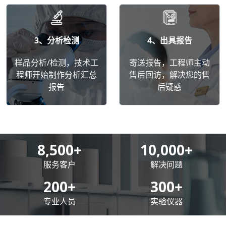
3、分析检测
4、出具报告
样品分析/检测，技术工
寄送报告，工程师主动
程师开始制作分析汇总
售后回访，解决您的售
报告
后疑惑
8,500
+
10,000
+
服务客户
解决问题
200
+
300
+
专业人员
实验仪器