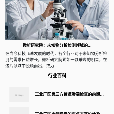
微析研究院：未知物分析检测领域的...
在当今科技飞速发展的时代，各个行业对于未知物分析检
测的需求日益增长。微析研究院犹如一颗璀璨的明星，在
这片领域中脱颖而出，致力...
行业百科
工业厂区第三方管道渗漏检查的前期...