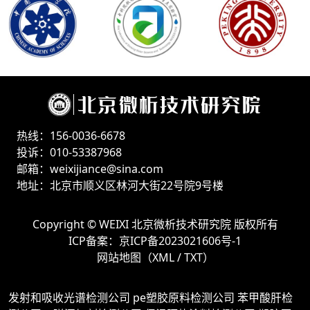
热线：156-0036-6678
投诉：010-53387968
邮箱：weixijiance@sina.com
地址：北京市顺义区林河大街22号院9号楼
Copyright ©
WEIXI 北京微析技术研究院
版权所有
ICP备案：
京ICP备2023021606号-1
网站地图（
XML
/
TXT
）
发射和吸收光谱检测公司
pe塑胶原料检测公司
苯甲酸肝检