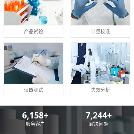
产品试验
计量校准
仪器测试
失效分析
8,500
+
10,000
+
服务客户
解决问题