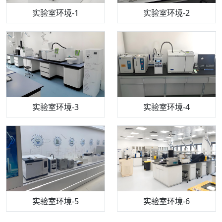
步入式恒温恒湿试验箱
机构质检技术员-1
实验室环境-1
电感耦合等离子体光谱仪
机构质检技术员-2
实验室环境-2
机构质检技术员-3
高效液相色谱仪
实验室环境-3
机构质检技术员-4
实验室环境-4
流式细胞仪
机构质检技术员-5
实验室环境-5
气相色谱仪
机构质检技术员-6
万能力学试验仪
实验室环境-6