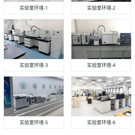
步入式恒温恒湿试验箱
机构质检技术员-1
实验室环境-1
电感耦合等离子体光谱仪
机构质检技术员-2
实验室环境-2
机构质检技术员-3
高效液相色谱仪
实验室环境-3
机构质检技术员-4
实验室环境-4
流式细胞仪
机构质检技术员-5
实验室环境-5
气相色谱仪
机构质检技术员-6
万能力学试验仪
实验室环境-6