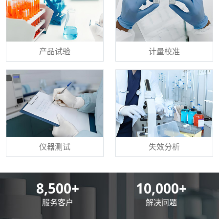
产品试验
计量校准
仪器测试
失效分析
8,500
+
10,000
+
服务客户
解决问题