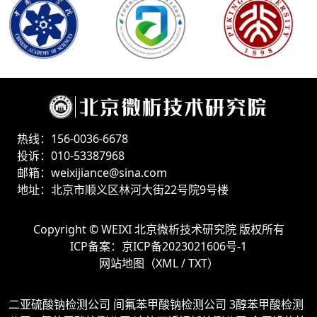
热线：156-0036-6678
投诉：010-53387968
邮箱：weixijiance@sina.com
地址：北京市顺义区林河大街22号院9号楼
Copyright ©
WEIXI 北京微析技术研究院
版权所有
ICP备案：
京ICP备2023021606号-1
网站地图（
XML
/
TXT
）
二亚硫酸钠检测公司
间氟苯甲酸钠检测公司
3醇苯甲酸检测