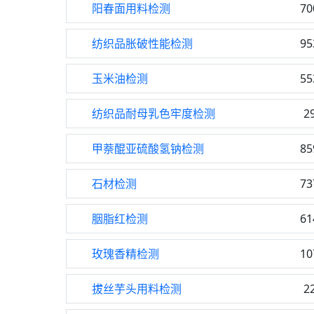
阳春面用料检测
70
纺织品胀破性能检测
95
玉米油检测
55
纺织品耐母乳色牢度检测
2
甲萘醌亚硫酸氢钠检测
85
石材检测
73
胭脂红检测
61
玫瑰香精检测
10
拔丝芋头用料检测
2