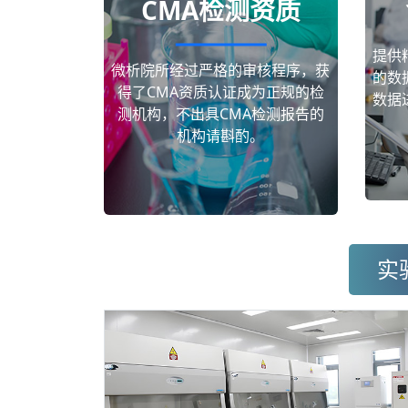
CMA检测资质
提供
微析院所经过严格的审核程序，获
的数
得了CMA资质认证成为正规的检
数据
测机构，不出具CMA检测报告的
机构请斟酌。
实