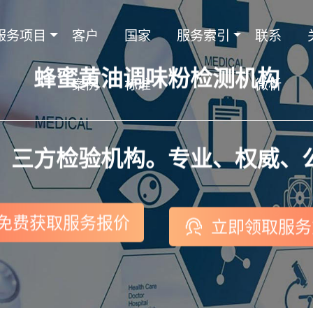
服务项目
客户
国家
服务索引
联系
蜂蜜黄油调味粉检测机构
案例
标准
微析
，三方检验机构。专业、权威、
免费获取服务报价
立即领取服务