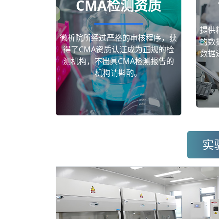
CMA检测资质
提供
微析院所经过严格的审核程序，获
的数
得了CMA资质认证成为正规的检
数据
测机构，不出具CMA检测报告的
机构请斟酌。
实