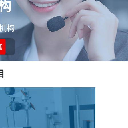
构
机构
询
目