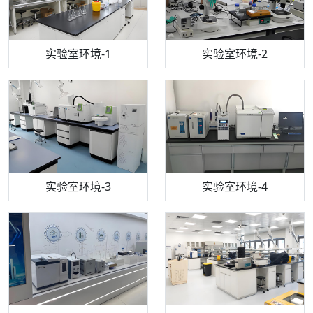
步入式恒温恒湿试验箱
机构质检技术员-1
实验室环境-1
电感耦合等离子体光谱仪
机构质检技术员-2
实验室环境-2
机构质检技术员-3
高效液相色谱仪
实验室环境-3
机构质检技术员-4
实验室环境-4
流式细胞仪