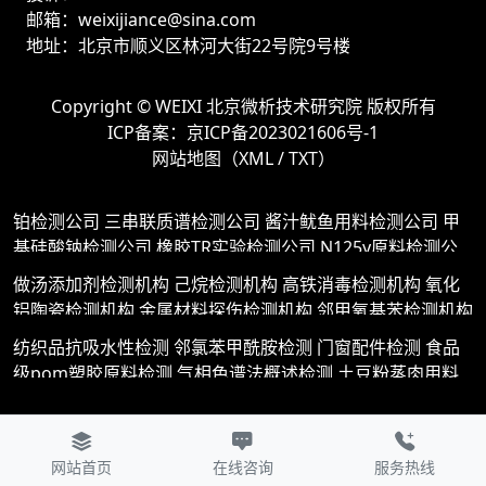
邮箱：weixijiance@sina.com
地址：北京市顺义区林河大街22号院9号楼
Copyright ©
WEIXI 北京微析技术研究院
版权所有
ICP备案：
京ICP备2023021606号-1
网站地图（
XML
/
TXT
）
铂检测公司
三串联质谱检测公司
酱汁鱿鱼用料检测公司
甲
基硅酸钠检测公司
橡胶TR实验检测公司
N125y原料检测公
司
干锅香辣虾用料检测公司
3甲氧基苯甲酸检测公司
吡虫啉
做汤添加剂检测机构
己烷检测机构
高铁消毒检测机构
氧化
检测公司
TPR塑胶原料检测公司
pes塑料原料检测公司
曝光
铝陶瓷检测机构
金属材料探伤检测机构
邻甲氧基苯检测机构
猪肉脯添加剂检测公司
硫化钾检测公司
鲜芋仙添加剂检测公
甲状腺素检测机构
泡椒酸菜鱼用料检测机构
氨基酸饮料检测
纺织品抗吸水性检测
邻氯苯甲酰胺检测
门窗配件检测
食品
司
液体组件检测公司
肉松小贝添加剂检测公司
碲检测公司
机构
141原料检测机构
塑料介电常数检测机构
合金结构钢板
级pom塑胶原料检测
气相色谱法概述检测
土豆粉蒸肉用料
亚硝酰硫酸检测公司
ve原料检测公司
三水硫酸镁检测公司
检测检测机构
邻氯苯胺测定检测机构
蛋糕中添加剂检测机构
检测
环氧树脂原料检测
氯化镥检测
pps工程塑胶原料检测
瓦楞钢板检测公司
六氟苯甲酸检测公司
nm500耐磨钢板检
堆焊钢板检测机构
塑料605原料检测机构
土匪鸭用料检测机
葱烧海参用料检测
水晶凉粉添加剂检测
防火封堵材料检测
测公司
玻璃光检测公司
911涂料检测公司
高透明pp原料检
构
大棚膜加入再生原料检测机构
白萝卜羊肉汤用料检测机构
液体密度测量检测
油旋用料检测
薄膜材料检测
米酒荷包蛋
测公司
pet塑料原料检测公司
五碘苯甲酸检测公司
再生塑料
大排调味品检测机构
蒸卤面用料检测机构
创涂涂料检测机构
网站首页
在线咨询
服务热线
用料检测
防蛀型牙膏检测
苯甲酸乙醇胺检测
酱爆鸡丁用料
造粒原料检测公司
硝基苯甲酸乙酯检测公司
花生豆腐调味剂