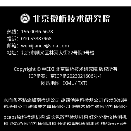
热线：156-0036-6678
投诉：010-53387968
邮箱：weixijiance@sina.com
地址：北京市顺义区林河大街22号院9号楼
Copyright ©
WEIXI 北京微析技术研究院
版权所有
ICP备案：
京ICP备2023021606号-1
网站地图（
XML
/
TXT
）
水面条不粘添加剂检测公司
胡辣汤用料检测公司
酸汤米线用
料检测公司
硫酸苯乙肼检测公司
蛋糕不加任何添加剂检测公
司
pp和pvc原料检测公司
产品金属检测公司
芘拉曼光谱检
pcabs原料检测机构
波长色散型检测机构
红外分析仪检测机
测公司
橡胶密封材料检测公司
庚炔检测公司
调味品花椒检
构
冷锅鱼添加剂检测机构
炒米粉用料检测机构
硫酸msds检
测公司
生香酵母添加剂检测公司
三苯甲酸铬检测公司
香辣