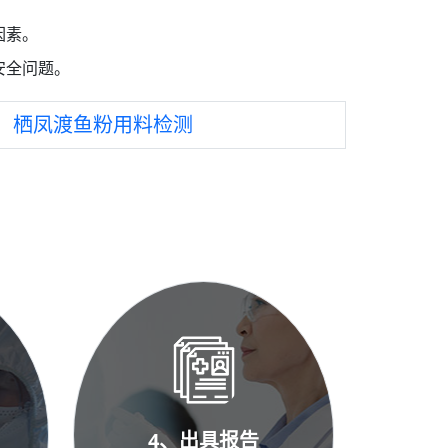
因素。
安全问题。
：
栖凤渡鱼粉用料检测
4、出具报告