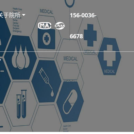
关于院所
156-0036-
6678
务