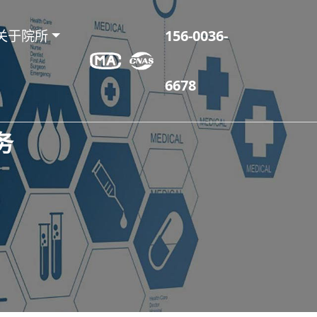
关于院所
156-0036-
6678
务