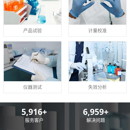
产品试验
计量校准
仪器测试
失效分析
8,500
+
10,000
+
服务客户
解决问题