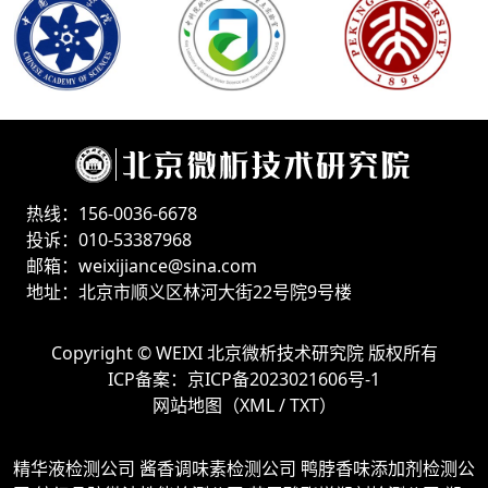
热线：156-0036-6678
投诉：010-53387968
邮箱：weixijiance@sina.com
地址：北京市顺义区林河大街22号院9号楼
Copyright ©
WEIXI 北京微析技术研究院
版权所有
ICP备案：
京ICP备2023021606号-1
网站地图（
XML
/
TXT
）
精华液检测公司
酱香调味素检测公司
鸭脖香味添加剂检测公