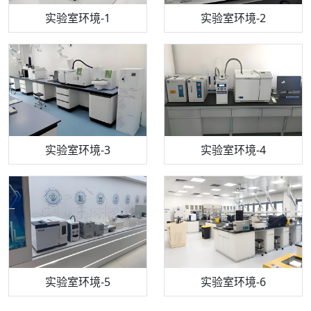
步入式恒温恒湿试验箱
机构质检技术员-1
实验室环境-1
电感耦合等离子体光谱仪
机构质检技术员-2
实验室环境-2
机构质检技术员-3
高效液相色谱仪
实验室环境-3
机构质检技术员-4
实验室环境-4
流式细胞仪
机构质检技术员-5
实验室环境-5
气相色谱仪
机构质检技术员-6
万能力学试验仪
实验室环境-6