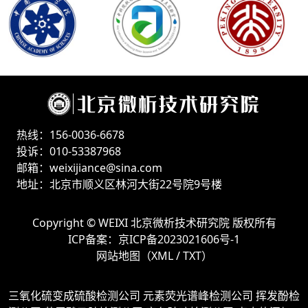
热线：156-0036-6678
投诉：010-53387968
邮箱：weixijiance@sina.com
地址：北京市顺义区林河大街22号院9号楼
Copyright ©
WEIXI 北京微析技术研究院
版权所有
ICP备案：
京ICP备2023021606号-1
网站地图（
XML
/
TXT
）
三氧化硫变成硫酸检测公司
元素荧光谱峰检测公司
挥发酚检