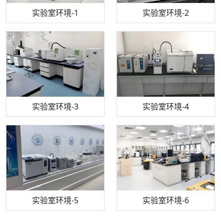
步入式恒温恒湿试验箱
机构质检技术员-1
实验室环境-1
电感耦合等离子体光谱仪
机构质检技术员-2
实验室环境-2
机构质检技术员-3
高效液相色谱仪
实验室环境-3
机构质检技术员-4
实验室环境-4
流式细胞仪
机构质检技术员-5
实验室环境-5
气相色谱仪
机构质检技术员-6
万能力学试验仪
实验室环境-6