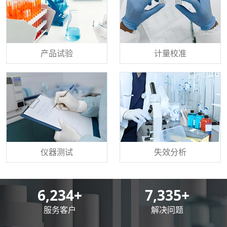
产品试验
计量校准
仪器测试
失效分析
8,500
+
10,000
+
服务客户
解决问题