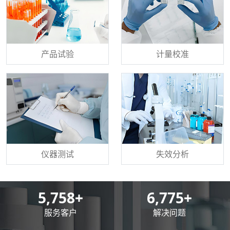
产品试验
计量校准
仪器测试
失效分析
8,500
+
10,000
+
服务客户
解决问题