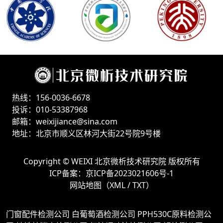
热线：156-0036-6678
投诉：010-53387968
邮箱：weixijiance@sina.com
地址：北京市顺义区林河大街22号院9号楼
Copyright ©
WEIXI 北京微析技术研究院
版权所有
ICP备案：
京ICP备2023021606号-1
网站地图（
XML
/
TXT
）
门窗配件检测公司
白葡萄酒检测公司
PPH530C原料检测公