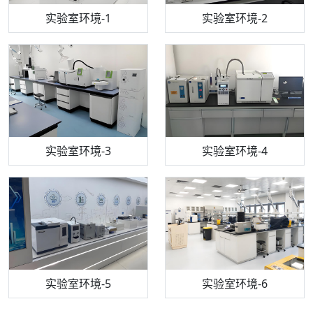
步入式恒温恒湿试验箱
机构质检技术员-1
实验室环境-1
电感耦合等离子体光谱仪
机构质检技术员-2
实验室环境-2
机构质检技术员-3
高效液相色谱仪
实验室环境-3
机构质检技术员-4
实验室环境-4
流式细胞仪
机构质检技术员-5
实验室环境-5
气相色谱仪
机构质检技术员-6
万能力学试验仪
实验室环境-6