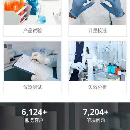
产品试验
计量校准
仪器测试
失效分析
8,500
+
10,000
+
服务客户
解决问题