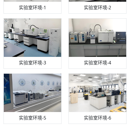
步入式恒温恒湿试验箱
机构质检技术员-1
实验室环境-1
电感耦合等离子体光谱仪
机构质检技术员-2
实验室环境-2
机构质检技术员-3
高效液相色谱仪
实验室环境-3
机构质检技术员-4
实验室环境-4
流式细胞仪
机构质检技术员-5
实验室环境-5
气相色谱仪
机构质检技术员-6
万能力学试验仪
实验室环境-6