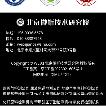
热线：156-0036-6678
投诉：010-53387968
邮箱：weixijiance@sina.com
地址：北京市顺义区林河大街22号院9号楼
Copyright ©
WEIXI 北京微析技术研究院
版权所有
ICP备案：
京ICP备2023021606号-1
网站地图（
XML
/
TXT
）
汞蒸气检测公司
尿液色谱检测公司
地膜再生原料检测公司
丙烯基苯检测公司
炸羊肉串用料检测公司
拌咸菜中添加剂检
测公司
ABS塑料原料检测公司
原子发射光谱与发射光谱检测
化纤原料检测机构
苯甲酸正丁酯检测机构
氧化钙检测机构
公司
山楂罐头添加剂检测公司
脲醛树脂(UF)检测公司
透明