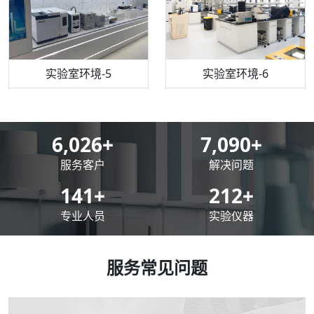
机构质检技术员-5
实验室环境-5
气相色谱仪
机构质检技术员-6
万能力学试验仪
实验室环境-6
8,500
+
10,000
+
服务客户
解决问题
200
+
300
+
专业人员
实验仪器
服务常见问题